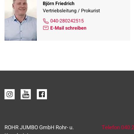
Björn Friedrich
Vertriebsleitung / Prokurist
040-280242515
E-Mail schreiben
ROHR JUMBO GmbH Rohr- u.
Telefon
040 