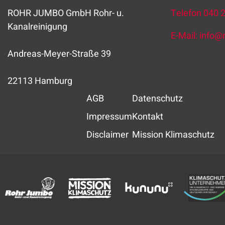
ROHR JUMBO GmbH Rohr- u.
Telefon
040 
Kanalreinigung
E-Mail:
info
@
Andreas-Meyer-Straße 39
22113 Hamburg
AGB
Datenschutz
Impressum
Kontakt
Disclaimer
Mission Klimaschutz