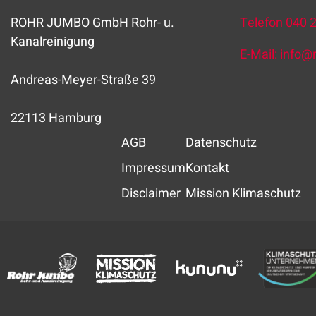
ROHR JUMBO GmbH Rohr- u.
Telefon
040 
Kanalreinigung
E-Mail:
info
@
Andreas-Meyer-Straße 39
22113 Hamburg
AGB
Datenschutz
Impressum
Kontakt
Disclaimer
Mission Klimaschutz